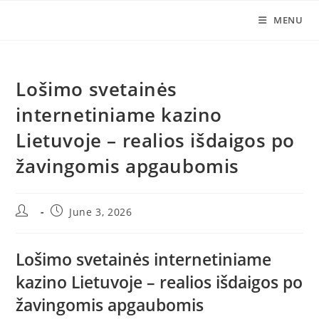
Skip
MENU
to
content
Lošimo svetainės
internetiniame kazino
Lietuvoje – realios išdaigos po
žavingomis apgaubomis
Post
Post
June 3, 2026
author:
published:
Lošimo svetainės internetiniame
kazino Lietuvoje – realios išdaigos po
žavingomis apgaubomis