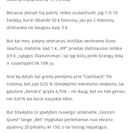
Because įkūnyti šią patirtį, reikia suskaičiuoti, jog 7 iš 10
žaidėjų, kurie išbandė 50 € bonusių, jau po 2 mėnesių
išsitraukia ne daugiau kaip 3 €.
But kai mes, patyrę veteranas, kritiškai vertiname šiuos
skaičius, matome, kad 1 € „VIP“ priedas dažniausiai reiškia
0,9 € „sąlygos išlaisvinimas“, tai lyg būtų pirkti brangų ledą
ir suvartojant tik 10% jo.
And ką daryti, kai greita perėjimo prie “Cashback” 5%
sistema, bet joje 0,25 % išmokėjimo mėnesinis mokestis, tai
galutinė „bendra“ grąža 4,75% – ne daug, bet vis tiek geriau
nei 0,01% kai kurie naujokai tikisi.
But šitaikytos UI ypatybės nuvargo: atskirame „Gonzo’s
Quest“ lange „Bet” mygtukas perkeliamas nuo ekrano
apatinių 20 pikselių iki 150, o tai tiesiog nepatogus.