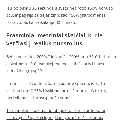
Jau po pirmų 30 sekundžių svetainės rodo 150% bonuso
šou, ir patyręs žaidėjas žino, kad 150% yra tik menas
išskaičiuoti, kai reikalauja 30 € įnašo.
Prasminiai metriniai skaičiai, kurie
verčiasi į realius nuostolius
Betsson skelbia 200% “dovana” – 200% nuo 20 €, bet po to
atskaitoma 10 € „išmokėjimo mokestis“, kuris iš tiesų
sumažina grąžą 5%.
Ir dar – 1 iš 4 žaidėjų, kurie išbandė šį boną, iš karto
susiduria su 0,25% išvykimo mokesčiu, kuris iš tikrųjų
perkeliamas į turnyrų įnašų sumą.
10 nemokami sukimai be depozito lošimo automatai
Lietuvoje – Šių skaičių neįklausytumėte iš reklamos