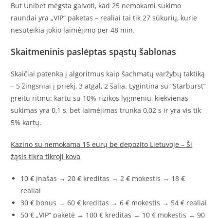
But Unibet mėgsta galvoti, kad 25 nemokami sukimo
raundai yra „VIP“ paketas – realiai tai tik 27 sūkurių, kurie
nesuteikia jokio laimėjimo per 48 min.
Skaitmeninis paslėptas spąstų šablonas
Skaičiai patenka į algoritmus kaip šachmatų varžybų taktiką
– 5 žingsniai į priekį, 3 atgal, 2 šalia. Lygintina su “Starburst”
greitu ritmu: kartu su 10% rizikos lygmeniu, kiekvienas
sukimas yra 0,1 s, bet laimėjimas trunka 0,02 s ir yra vis tik
5% kartų.
Kazino su nemokama 15 eurų be depozito Lietuvoje – Ši
žąsis tikra tikroji kova
10 € įnašas → 20 € kreditas → 2 € mokestis → 18 €
realiai
30 € bonus → 60 € kreditas → 6 € mokestis → 54 € realiai
50 € „VIP“ paketė → 100 € kreditas → 10 € mokestis → 90