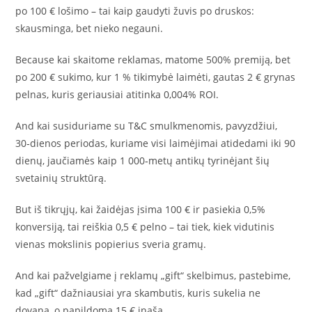
po 100 € lošimo – tai kaip gaudyti žuvis po druskos:
skausminga, bet nieko negauni.
Because kai skaitome reklamas, matome 500% premiją, bet
po 200 € sukimo, kur 1 % tikimybė laimėti, gautas 2 € grynas
pelnas, kuris geriausiai atitinka 0,004% ROI.
And kai susiduriame su T&C smulkmenomis, pavyzdžiui,
30‑dienos periodas, kuriame visi laimėjimai atidedami iki 90
dienų, jaučiamės kaip 1 000‑metų antikų tyrinėjant šių
svetainių struktūrą.
But iš tikrųjų, kai žaidėjas įsima 100 € ir pasiekia 0,5%
konversiją, tai reiškia 0,5 € pelno – tai tiek, kiek vidutinis
vienas mokslinis popierius sveria gramų.
And kai pažvelgiame į reklamų „gift“ skelbimus, pastebime,
kad „gift“ dažniausiai yra skambutis, kuris sukelia ne
dovaną, o papildomą 15 € įnašą.