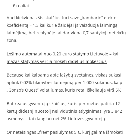
€ realiai
And kiekvienas šis skaičius turi savo „kambario“ efekto
koeficientą – 1,3 kai kurie žaidėjai įsivaizduoja laimingą
laimėjimą, bet realybėje tai dar viena 0,7 santykoji netekčių
zona.
Lošimo automatai nuo 0.20 euro statymo Lietuvoje – kai
mažas statymas verčia mokėti didelius mokesčius
Because kai kalbama apie lažybų svetaines, viskas sukasi
aplink 0,02% tikimybės laimėjimą per 1 000 sukimus, kaip
„Gonzo’s Quest“ volatilumas, kuris retai iškeliauja virš 5%.
But realus gyventojų skaičius, kuris per metus patiria 12
kartų didesnį nuostolį nei vidutinis atlyginimas, yra 3 842
asmenys – tai daugiau nei 2% Lietuvos gyventojų.
Or neteisingas „free“ pasiūlymas 5 €, kurį galima išmokėti