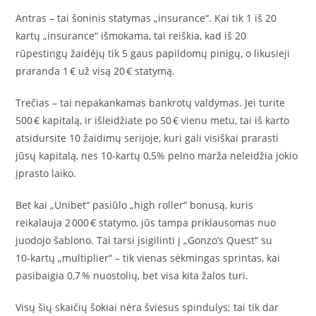
Antras – tai šoninis statymas „insurance“. Kai tik 1 iš 20
kartų „insurance“ išmokama, tai reiškia, kad iš 20
rūpestingų žaidėjų tik 5 gaus papildomų pinigų, o likusieji
praranda 1 € už visą 20 € statymą.
Trečias – tai nepakankamas bankrotų valdymas. Jei turite
500 € kapitalą, ir išleidžiate po 50 € vienu metu, tai iš karto
atsidursite 10 žaidimų serijoje, kuri gali visiškai prarasti
jūsų kapitalą, nes 10‑kartų 0,5% pelno marža neleidžia jokio
įprasto laiko.
Bet kai „Unibet“ pasiūlo „high roller“ bonusą, kuris
reikalauja 2 000 € statymo, jūs tampa priklausomas nuo
juodojo šablono. Tai tarsi įsigilinti į „Gonzo’s Quest“ su
10‑kartų „multiplier“ – tik vienas sėkmingas sprintas, kai
pasibaigia 0,7 % nuostolių, bet visa kita žalos turi.
Visų šių skaičių šokiai nėra šviesus spindulys; tai tik dar