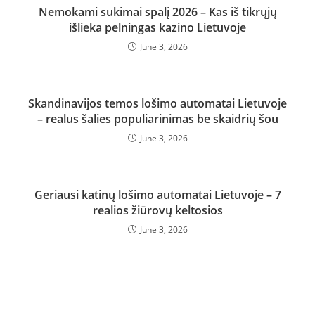
Nemokami sukimai spalį 2026 – Kas iš tikrųjų
išlieka pelningas kazino Lietuvoje
June 3, 2026
Skandinavijos temos lošimo automatai Lietuvoje
– realus šalies populiarinimas be skaidrių šou
June 3, 2026
Geriausi katinų lošimo automatai Lietuvoje – 7
realios žiūrovų keltosios
June 3, 2026