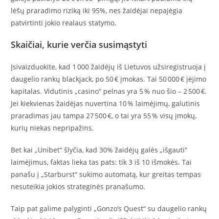
lėšų praradimo riziką iki 95%, nes žaidėjai nepajėgia
patvirtinti jokio realaus statymo.
Skaičiai, kurie verčia susimąstyti
Įsivaizduokite, kad 1 000 žaidėjų iš Lietuvos užsiregistruoja į
daugelio rankų blackjack, po 50 € įmokas. Tai 50 000 € įėjimo
kapitalas. Vidutinis „casino“ pelnas yra 5 % nuo šio – 2 500 €.
Jei kiekvienas žaidėjas nuvertina 10 % laimėjimų, galutinis
praradimas jau tampa 27 500 €, o tai yra 55 % visų įmokų,
kurių niekas nepripažins.
Bet kai „Unibet“ šlyčia, kad 30% žaidėjų galės „išgauti“
laimėjimus, faktas lieka tas pats: tik 3 iš 10 išmokės. Tai
panašu į „Starburst“ sukimo automatą, kur greitas tempas
nesuteikia jokios strateginės pranašumo.
Taip pat galime palyginti „Gonzo’s Quest“ su daugelio rankų