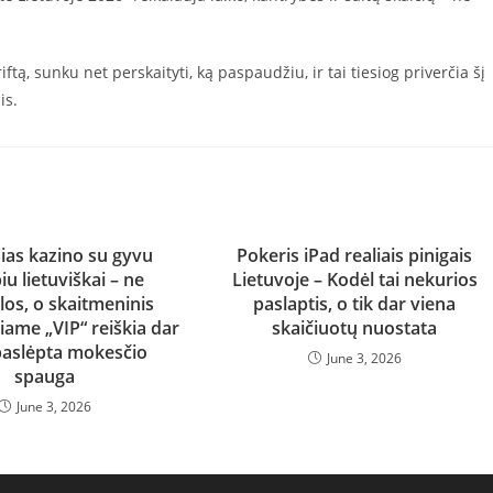
iftą, sunku net perskaityti, ką paspaudžiu, ir tai tiesiog priverčia šį
is.
ias kazino su gyvu
Pokeris iPad realiais pinigais
iu lietuviškai – ne
Lietuvoje – Kodėl tai nekurios
los, o skaitmeninis
paslaptis, o tik dar viena
iame „VIP“ reiškia dar
skaičiuotų nuostata
paslėpta mokesčio
June 3, 2026
spauga
June 3, 2026