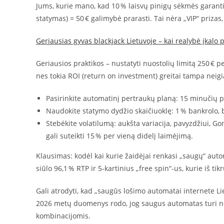
Jums, kurie mano, kad 10 % laisvų pinigų sėkmės garantij
statymas) = 50 € galimybė prarasti. Tai nėra „VIP“ prizas
Geriausias gyvas blackjack Lietuvoje – kai realybė įkalo 
Geriausios praktikos – nustatyti nuostolių limitą 250 € pe
nes tokia ROI (return on investment) greitai tampa neig
Pasirinkite automatinį pertraukų planą: 15 minučių 
Naudokite statymo dydžio skaičiuoklę: 1 % bankrolo, 
Stebėkite volatilumą: aukšta variacija, pavyzdžiui, Gon
gali suteikti 15 % per vieną didelį laimėjimą.
Klausimas: kodėl kai kurie žaidėjai renkasi „saugų“ auto
siūlo 96,1 % RTP ir 5‑kartinius „free spin“‑us, kurie iš tik
Gali atrodyti, kad „saugūs lošimo automatai internete Liet
2026 metų duomenys rodo, jog saugus automatas turi ne 
kombinacijomis.