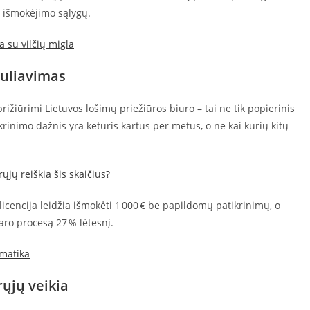
ų išmokėjimo sąlygų.
a su vilčių migla
eguliavimas
prižiūrimi Lietuvos lošimų priežiūros biuro – tai ne tik popierinis
krinimo dažnis yra keturis kartus per metus, o ne kai kurių kitų
ųjų reiškia šis skaičius?
licencija leidžia išmokėti 1 000 € be papildomų patikrinimų, o
daro procesą 27 % lėtesnį.
ematika
rųjų veikia