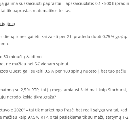
ą galima suskaičiuoti paprastai – apskaičiuokite: 0,1 × 500 € (pradi
, tai tik paprastas matematikos testas.
prigijimą
r dieną ir nesigailėti, kai žaisti per 2 h pradeda duoti 0,75 % grąžą,
iamu.
po 30 minučių žaidimo.
bet ne mažiau nei 5 € vienam spinui.
zo’s Quest, gali sukelti 0,5 % per 100 spinų nuostolį, bet tuo pačiu
matoną su 2,5 % RTP, kai jų mėgstamiausi žaidimai, kaip Starburst,
rųjų nerodo, kokia tikra grąža?
uvoje 2026“ – tai tik marketingo frazė, bet reali sąlyga yra tai, kad
mažiau kaip 97,5 % RTP, o tai pasiekiama tik su mažų statymų 1‑2