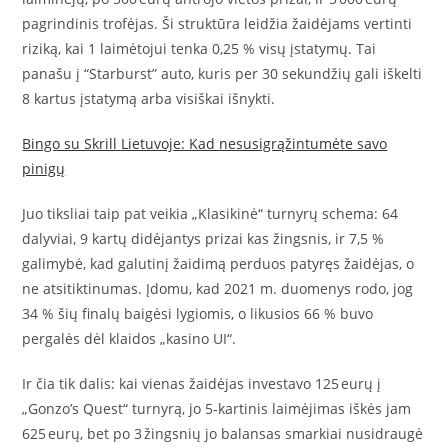
pagrindinis trofėjas. Ši struktūra leidžia žaidėjams vertinti
riziką, kai 1 laimėtojui tenka 0,25 % visų įstatymų. Tai
panašu į “Starburst” auto, kuris per 30 sekundžių gali iškelti
8 kartus įstatymą arba visiškai išnykti.
Bingo su Skrill Lietuvoje: Kad nesusigrąžintumėte savo
pinigų
Juo tiksliai taip pat veikia „Klasikinė“ turnyrų schema: 64
dalyviai, 9 kartų didėjantys prizai kas žingsnis, ir 7,5 %
galimybė, kad galutinį žaidimą perduos patyręs žaidėjas, o
ne atsitiktinumas. Įdomu, kad 2021 m. duomenys rodo, jog
34 % šių finalų baigėsi lygiomis, o likusios 66 % buvo
pergalės dėl klaidos „kasino UI“.
Ir čia tik dalis: kai vienas žaidėjas investavo 125 eurų į
„Gonzo’s Quest“ turnyrą, jo 5‑kartinis laimėjimas iškės jam
625 eurų, bet po 3 žingsnių jo balansas smarkiai nusidraugė