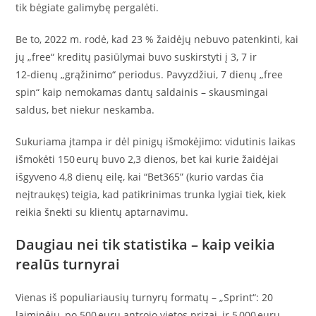
tik bėgiate galimybę pergalėti.
Be to, 2022 m. rodė, kad 23 % žaidėjų nebuvo patenkinti, kai
jų „free“ kreditų pasiūlymai buvo suskirstyti į 3, 7 ir
12‑dienų „grąžinimo“ periodus. Pavyzdžiui, 7 dienų „free
spin“ kaip nemokamas dantų saldainis – skausmingai
saldus, bet niekur neskamba.
Sukuriama įtampa ir dėl pinigų išmokėjimo: vidutinis laikas
išmokėti 150 eurų buvo 2,3 dienos, bet kai kurie žaidėjai
išgyveno 4,8 dienų eilę, kai “Bet365” (kurio vardas čia
neįtraukęs) teigia, kad patikrinimas trunka lygiai tiek, kiek
reikia šnekti su klientų aptarnavimu.
Daugiau nei tik statistika – kaip veikia
realūs turnyrai
Vienas iš populiariausių turnyrų formatų – „Sprint“: 20
laiminėjų, po 500 eurų antrojo vietos prizai, ir 5 000 eurų