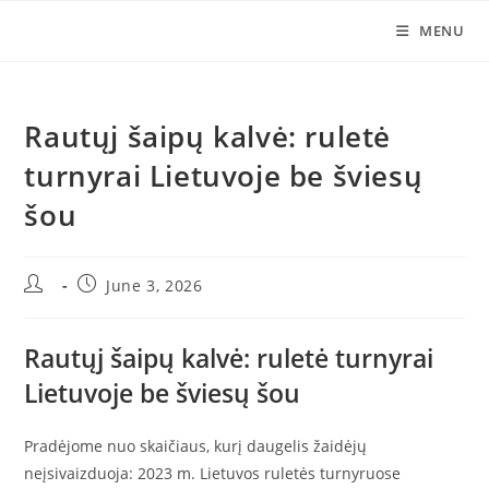
Skip
MENU
to
content
Rautųj šaipų kalvė: ruletė
turnyrai Lietuvoje be šviesų
šou
Post
Post
June 3, 2026
author:
published:
Rautųj šaipų kalvė: ruletė turnyrai
Lietuvoje be šviesų šou
Pradėjome nuo skaičiaus, kurį daugelis žaidėjų
neįsivaizduoja: 2023 m. Lietuvos ruletės turnyruose