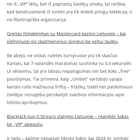
ne iš „VIP“ lėšų, bet iš paprastų žaidėjų įmokų, tai reiškia,
kad bendruomenė iš esmės yra tik didelė pinigų kolekcija, o
ne filantropiška organizacija.
Greitas išmokėjimas su Mastercard kazino Lietuvoje – kai
plėšysiuosi po skaitmeninius pinigus be veltui lauktų
Be abejo, ne viskas ruletės turnyruose yra tik skaičiai.
Kartais, kai 7‑valandės maratonas susitinka su 0,3 sekundės
UI vėlavimu, tai yra labiau nepatogumas nei bet koks „free“
pasiūlymas. Tai primena, kaip „Unibet“ vartotojo sąsaja
kartais rašo mažiausią šriftą – 8 taškų, todėl net patikimiausi
žaidėjai nesugeba perskaityti svarbios informacijos apie
lošimo apribojimus.
Blackjack nuo 0.50 euro statymo Lietuvoje – realybės šokas
be „VIP“ apgaulių
Ir tada – galime nepaisyti tikrojo šokio: kai 2024 m. pirmąjį