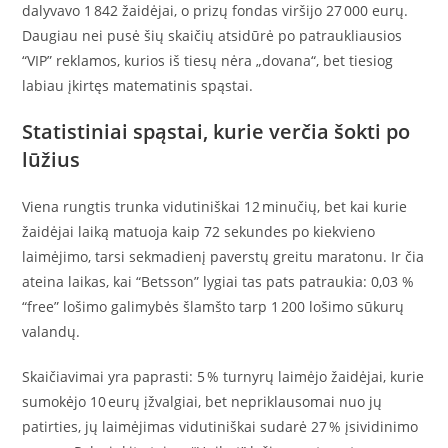
dalyvavo 1 842 žaidėjai, o prizų fondas viršijo 27 000 eurų.
Daugiau nei pusė šių skaičių atsidūrė po patraukliausios
“VIP” reklamos, kurios iš tiesų nėra „dovana“, bet tiesiog
labiau įkirtęs matematinis spąstai.
Statistiniai spąstai, kurie verčia šokti po
lūžius
Viena rungtis trunka vidutiniškai 12 minučių, bet kai kurie
žaidėjai laiką matuoja kaip 72 sekundes po kiekvieno
laimėjimo, tarsi sekmadienį paverstų greitu maratonu. Ir čia
ateina laikas, kai “Betsson” lygiai tas pats patraukia: 0,03 %
“free” lošimo galimybės šlamšto tarp 1 200 lošimo sūkurų
valandų.
Skaičiavimai yra paprasti: 5 % turnyrų laimėjo žaidėjai, kurie
sumokėjo 10 eurų įžvalgiai, bet nepriklausomai nuo jų
patirties, jų laimėjimas vidutiniškai sudarė 27 % įsividinimo