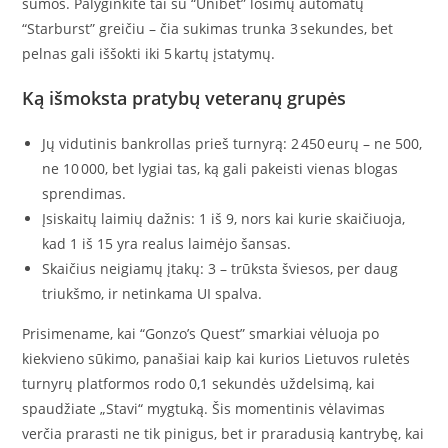
sumos. Palyginkite tai su “Unibet” lošimų automatų
“Starburst” greičiu – čia sukimas trunka 3 sekundes, bet
pelnas gali iššokti iki 5 kartų įstatymų.
Ką išmoksta pratybų veteranų grupės
Jų vidutinis bankrollas prieš turnyrą: 2 450 eurų – ne 500,
ne 10 000, bet lygiai tas, ką gali pakeisti vienas blogas
sprendimas.
Įsiskaitų laimių dažnis: 1 iš 9, nors kai kurie skaičiuoja,
kad 1 iš 15 yra realus laimėjo šansas.
Skaičius neigiamų įtakų: 3 – trūksta šviesos, per daug
triukšmo, ir netinkama UI spalva.
Prisimename, kai “Gonzo’s Quest” smarkiai vėluoja po
kiekvieno sūkimo, panašiai kaip kai kurios Lietuvos ruletės
turnyrų platformos rodo 0,1 sekundės uždelsimą, kai
spaudžiate „Stavi“ mygtuką. Šis momentinis vėlavimas
verčia prarasti ne tik pinigus, bet ir praradusią kantrybę, kai