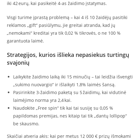
iki 42 eurų, kai pasikeitė 4‑as žaidimo įstatymas.
Visgi turime įprastą problemą – kai 4 iš 10 žaidėjų pasitiki
reklamos „gift“ pasiūlymu, jie greitai atranda, kad jų
„nemokami“ kreditai yra tik 0,02 % tikrovės, o ne 100 %
garantuota laimė.
Strategijos, kurios išlieka nepasiekus turtingų
svajonių
Laikykite žaidimo laiką iki 15 minučių – tai leidžia išvengti
„sukimo nuovargio“ ir išlaikyti 1,8% laimės šansą.
Pasirinkite 3‑žaidimo paketą su 5 žaidimų, kai vidutinė
laimėjimo norma yra 2,4 kai.
Naudokite „Free spin“ tik kai tai susiję su 0,05 %
papildomas premijas, nes kitaip tai tik „dantų lollipop“
be skausmo.
Skaičiai atveria akis: kai per metus 12 000 € prizų išmokami