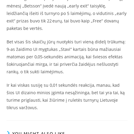
mėnesį „Betsson“ įvedė naują „early exit“ taisyklę,
leidžiančią išeiti iš turnyro po 5 laimėjimų, o vidutinis „early
exit“ prizas buvo tik 22 eurų, tai buvo kaip „Free“ dovanų
paketas be vertės.
Bet visas šis skaičių jūrų nuotykis turi vieną didelį trūkumą:
9‑as žaidimo UI mygtukas „Stavi“ kartais būna mažiausiai
matomas per 0,05‑sekundės animaciją, kai šviesos efektas
šokiruojančiai mirga, ir tai priverčia žaidėjus nešluostyti
rankų, o tik sukti laimėjimus.
Ir kai viskas susiję su 0,01 sekundės reakcija, manau, kad
šios UI dizaino minios įgimta nesąžininga, bet tai yra tai, ką
turime priglausti, kai žiūrime į ruletės turnyrų Lietuvoje
tikrus varžovus.
YOU MIGHT ALSO LIKE