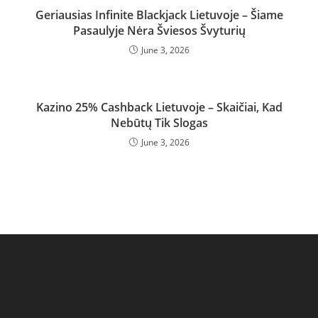
Geriausias Infinite Blackjack Lietuvoje – Šiame
Pasaulyje Nėra Šviesos Švyturių
June 3, 2026
Kazino 25% Cashback Lietuvoje – Skaičiai, Kad
Nebūtų Tik Slogas
June 3, 2026