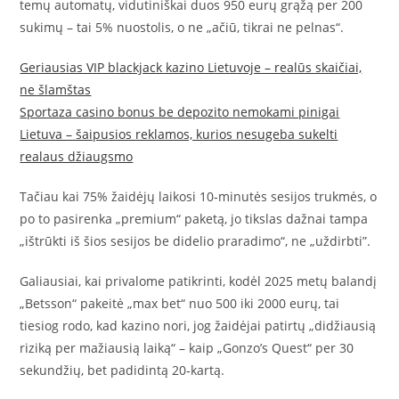
temų automatų, vidutiniškai duos 950 eurų grąžą per 200
sukimų – tai 5% nuostolis, o ne „ačiū, tikrai ne pelnas“.
Geriausias VIP blackjack kazino Lietuvoje – realūs skaičiai,
ne šlamštas
Sportaza casino bonus be depozito nemokami pinigai
Lietuva – šaipusios reklamos, kurios nesugeba sukelti
realaus džiaugsmo
Tačiau kai 75% žaidėjų laikosi 10‑minutės sesijos trukmės, o
po to pasirenka „premium“ paketą, jo tikslas dažnai tampa
„ištrūkti iš šios sesijos be didelio praradimo“, ne „uždirbti”.
Galiausiai, kai privalome patikrinti, kodėl 2025 metų balandį
„Betsson“ pakeitė „max bet“ nuo 500 iki 2000 eurų, tai
tiesiog rodo, kad kazino nori, jog žaidėjai patirtų „didžiausią
riziką per mažiausią laiką“ – kaip „Gonzo’s Quest“ per 30
sekundžių, bet padidintą 20‑kartą.