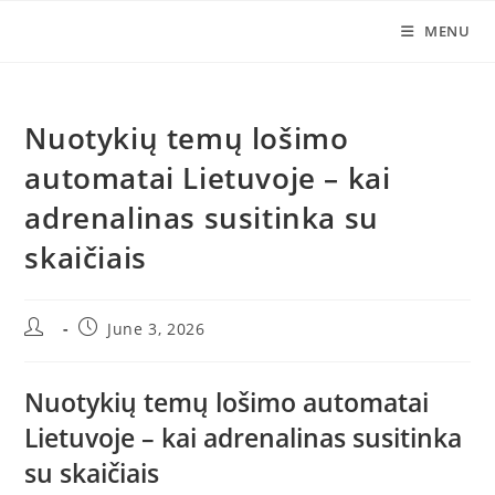
Skip
MENU
to
content
Nuotykių temų lošimo
automatai Lietuvoje – kai
adrenalinas susitinka su
skaičiais
Post
Post
June 3, 2026
author:
published:
Nuotykių temų lošimo automatai
Lietuvoje – kai adrenalinas susitinka
su skaičiais