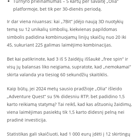
Turnyro prieinamumas – 5 kartų per savaitę „Olia“
platformoje, bet tik per 30‑dienės periodą.
Ir dar viena niuansas: kai „7Bit“ įdėjo naują 3D nuotykių
temą su 12 unikalių simbolių, kiekvienas papildomas
simbolis padidina kombinuojamų linijų skaičių nuo 20 iki
45, sukuriant 225 galimas laimėjimo kombinacijas.
Bet kai patikrinote, kad 3 iš 5 žaidėjų iššaukė „free spin“ ir
visų jų balansas liko neigiama, supratote, kad „nemokamai“
skirta valanda yra tiesiog 60 sekundžių skaitiklis.
Kaip būtų, jei 2024 metų sausio pradžioje „Olia“ išleido
„Adventure Quest“ su 5% didesniu RTP, bet padidino 1,5
karto reikiamą statymą? Tai reikš, kad kas aštuonių žaidimų,
viena laimėjimas pasiektų tik 1,5 karto didesnį pelną nei
pradinė investicija.
Statistikas gali skaičiuoti, kad 1 000 eurų įdėti į 12 skirtingų