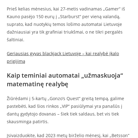
Prieš kelias mėnesius, kai 27‑metis vadinamas „Gamer“ iš
Kauno pasėjo 150 eurų į „Starburst“ per vieną valandą,
suprato, kad nuotykių temos lošimo automatai Lietuvoje
dažniausiai yra tik grafiniai triukšmai, o ne tikri pergalės
šaltiniai.
Geriausias gyvas blackjack Lietuvoje – kai realybė įkalo
prigijimą
Kaip teminiai automatai „užmaskuoja“
matematinę realybę
Žiūrėdami į 5‑kartų „Gonzo’s Quest“ greitą tempą, galime
pastebėti, kad šios rinkos „VIP“ pasiūlymai yra panašūs į
dantų gydytojo dovanas – šiek tiek saldaus, bet vis tiek
skausminga patirtis.
Įsivaizduokite, kad 2023 metų birželio mėnesį, kai „Betsson“