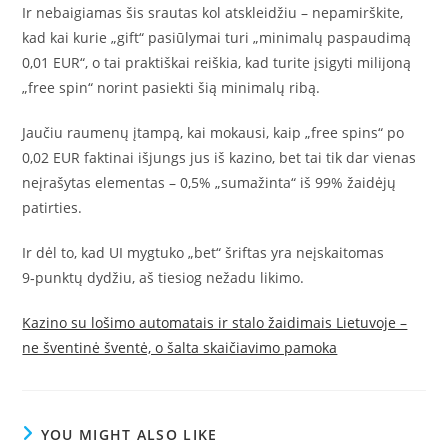
Ir nebaigiamas šis srautas kol atskleidžiu – nepamirškite,
kad kai kurie „gift“ pasiūlymai turi „minimalų paspaudimą
0,01 EUR“, o tai praktiškai reiškia, kad turite įsigyti milijoną
„free spin“ norint pasiekti šią minimalų ribą.
Jaučiu raumenų įtampą, kai mokausi, kaip „free spins“ po
0,02 EUR faktinai išjungs jus iš kazino, bet tai tik dar vienas
neįrašytas elementas – 0,5% „sumažinta“ iš 99% žaidėjų
patirties.
Ir dėl to, kad UI mygtuko „bet“ šriftas yra neįskaitomas
9‑punktų dydžiu, aš tiesiog nežadu likimo.
Kazino su lošimo automatais ir stalo žaidimais Lietuvoje –
ne šventinė šventė, o šalta skaičiavimo pamoka
YOU MIGHT ALSO LIKE