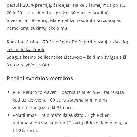
pasiūlė 200% premiją, žaidėjas išlaikė 3 laimėjimus po 10,
20 ir 30 eurų – bendras grąžas 60 eurų, o pradinė
investicija – 80 eurų. Matematika nesutinka su „daugiau
nemokamų sukimų“ skelbimu.
Roostino Casino 170 Free Spins Be Depozito Naujausias: Ką
Tikrai Reikia Žinoti
Saugūs kazino be licencijos Lietuvoje – žaidimo žvilgsnis iš
šalto realybės krašto
Realiai svarbios metrikos
RTP (Return to Player) – dažniausiai 94‑96%: tai reiškia,
kad už kiekvieną 100 eurų statymą laimimams
vidutiniškai grįžta 94‑96 eurų.
Volatilumas – nuo mažo iki aukšto: „High Roller“
automatai dažnai sukuria 10 kartų didesnį laimėjimą, bet
tik 2% kartų.