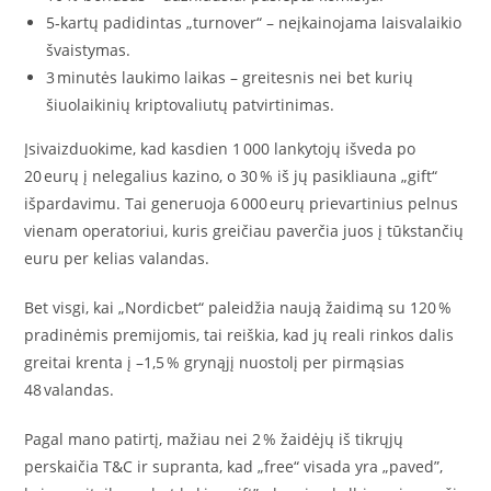
5‑kartų padidintas „turnover“ – neįkainojama laisvalaikio
švaistymas.
3 minutės laukimo laikas – greitesnis nei bet kurių
šiuolaikinių kriptovaliutų patvirtinimas.
Įsivaizduokime, kad kasdien 1 000 lankytojų išveda po
20 eurų į nelegalius kazino, o 30 % iš jų pasikliauna „gift“
išpardavimu. Tai generuoja 6 000 eurų prievartinius pelnus
vienam operatoriui, kuris greičiau paverčia juos į tūkstančių
euru per kelias valandas.
Bet visgi, kai „Nordicbet“ paleidžia naują žaidimą su 120 %
pradinėmis premijomis, tai reiškia, kad jų reali rinkos dalis
greitai krenta į –1,5 % grynąjį nuostolį per pirmąsias
48 valandas.
Pagal mano patirtį, mažiau nei 2 % žaidėjų iš tikrųjų
perskaičia T&C ir supranta, kad „free“ visada yra „paved”,