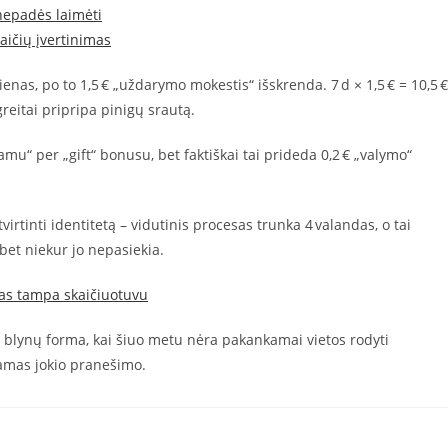
nepadės laimėti
kaičių įvertinimas
dienas, po to 1,5 € „uždarymo mokestis“ išskrenda. 7 d × 1,5 € = 10,5 €
greitai pripripa pinigų srautą.
u“ per „gift“ bonusu, bet faktiškai tai prideda 0,2 € „valymo“
virtinti identitetą – vidutinis procesas trunka 4 valandas, o tai
 bet niekur jo nepasiekia.
tas tampa skaičiuotuvu
 blynų forma, kai šiuo metu nėra pakankamai vietos rodyti
kamas jokio pranešimo.