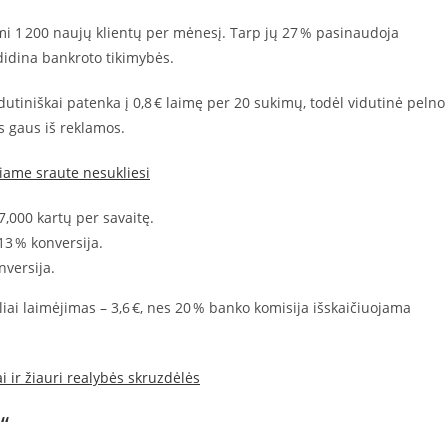
ami 1 200 naujų klientų per mėnesį. Tarp jų 27 % pasinaudoja
idina bankroto tikimybės.
dutiniškai patenka į 0,8 € laimę per 20 sukimų, todėl vidutinė pelno
s gaus iš reklamos.
iame sraute nesukliesi
7,000 kartų per savaitę.
13 % konversija.
nversija.
ealiai laimėjimas – 3,6 €, nes 20 % banko komisija išskaičiuojama
 ir žiauri realybės skruzdėlės
“