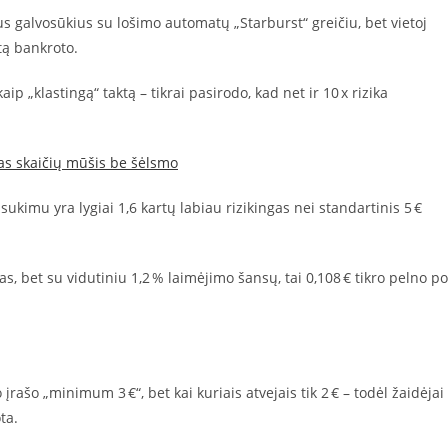
us galvosūkius su lošimo automatų „Starburst“ greičiu, bet vietoj
itą bankroto.
p „klastingą“ taktą – tikrai pasirodo, kad net ir 10 x rizika
tas skaičių mūšis be šėlsmo
sukimu yra lygiai 1,6 kartų labiau rizikingas nei standartinis 5 €
mas, bet su vidutiniu 1,2 % laimėjimo šansų, tai 0,108 € tikro pelno po
įrašo „minimum 3 €“, bet kai kuriais atvejais tik 2 € – todėl žaidėjai
ta.