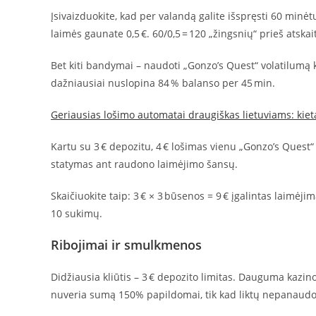
Įsivaizduokite, kad per valandą galite išspręsti 60 minėt
laimės gaunate 0,5 €. 60/0,5 = 120 „žingsnių“ prieš atska
Bet kiti bandymai – naudoti „Gonzo’s Quest“ volatilumą kai
dažniausiai nuslopina 84 % balanso per 45 min.
Geriausias lošimo automatai draugiškas lietuviams: kie
Kartu su 3 € depozitu, 4 € lošimas vienu „Gonzo’s Quest“ 
statymas ant raudono laimėjimo šansų.
Skaičiuokite taip: 3 € × 3 būsenos = 9 € įgalintas laimėji
10 sukimų.
Ribojimai ir smulkmenos
Didžiausia kliūtis – 3 € depozito limitas. Dauguma kazino 
nuveria sumą 150% papildomai, tik kad liktų nepanaudo