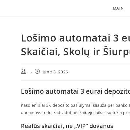
Skip
MAIN
to
content
Lošimo automatai 3 eu
Skaičiai, Skolų ir Šiur
Post
Post
June 3, 2026
author:
published:
Lošimo automatai 3 eurai depozito 
Kasdieniniai 3 € depozito pasiūlymai šliauža per banko 
duomenys rodo, kad vidutinis žaidėjo laikas su tokia pre
Realūs skaičiai, ne „VIP“ dovanos