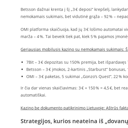
Betsson dažnai krenta į šį „3 € deposi“ krepšelį, lankyd
nemokamais sukimais, bet vidutinė grąža – 92 % – nepad
OMI platforma skaičiuoja, kad jų 3 € lošimo automatai vi
marža – 4 %. Tai beveik tiek pat, kiek 5 % pajamos įmonė
Geriausias mobilusis kazino su nemokamais sukimais: Š
7Bit – 3 € depozitas su 150% premija, bet išpardavęs 
Betsson – 3 € įmokos, 2‑kartinis „Starburst“ bonusas, 
OMI – 3 € paketas, 5 sukimai „Gonzo’s Quest“, 22 % ko
Ir čia dar vienas skaičiavimas: 3 € + 150 % = 4,5 €, bet r
automatiškai.
Kazino be dokumento patikrinimo Lietuvoje: Aštrūs faktai
Strategijos, kurios neateina iš „dovanų