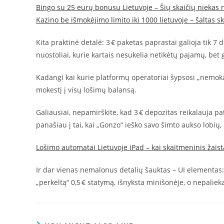
Bingo su 25 eurų bonusu Lietuvoje – Šių skaičių niekas 
Kazino be išmokėjimo limito iki 1000 lietuvoje – šaltas s
Kita praktinė detalė: 3 € paketas paprastai galioja tik 7 
nuostoliai, kurie kartais nesukelia netikėtų pajamų, bet 
Kadangi kai kurie platformų operatoriai šypsosi „nemokam
mokestį į visų lošimų balansą.
Galiausiai, nepamirškite, kad 3 € depozitas reikalauja pat
panašiau į tai, kai „Gonzo“ ieško savo šimto aukso lobių,
Lošimo automatai Lietuvoje iPad – kai skaitmeninis žais
Ir dar vienas nemalonus detalių šauktas – UI elementas:
„perkeltą“ 0,5 € statymą, išnyksta minišonėje, o nepalie