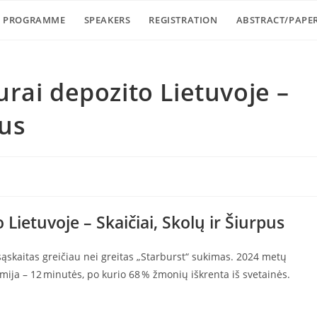
PROGRAMME
SPEAKERS
REGISTRATION
ABSTRACT/PAPE
rai depozito Lietuvoje –
pus
Lietuvoje – Skaičiai, Skolų ir Šiurpus
sąskaitas greičiau nei greitas „Starburst“ sukimas. 2024 metų
mija – 12 minutės, po kurio 68 % žmonių iškrenta iš svetainės.