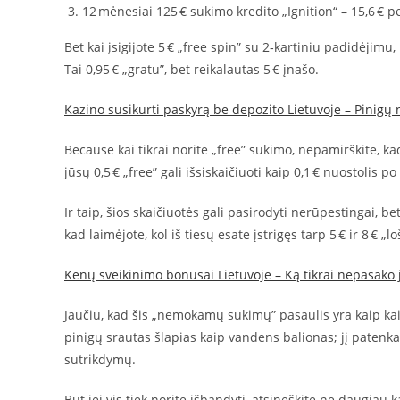
12 mėnesiai 125 € sukimo kredito „Ignition“ – 15,6 € 
Bet kai įsigijote 5 € „free spin” su 2‑kartiniu padidėjimu,
Tai 0,95 € „gratu”, bet reikalautas 5 € įnašo.
Kazino susikurti paskyrą be depozito Lietuvoje – Pinigų
Because kai tikrai norite „free” sukimo, nepamirškite, k
jūsų 0,5 € „free” gali išsiskaičiuoti kaip 0,1 € nuostolis po
Ir taip, šios skaičiuotės gali pasirodyti nerūpestingai, 
kad laimėjote, kol iš tiesų esate įstrigęs tarp 5 € ir 8 € „l
Kenų sveikinimo bonusai Lietuvoje – Ką tikrai nepasako
Jaučiu, kad šis „nemokamų sukimų” pasaulis yra kaip kai 
pinigų srautas šlapias kaip vandens balionas; jį patenka 
sutrikdymų.
But jei vis tiek norite išbandyti, atsineškite ne daugiau k