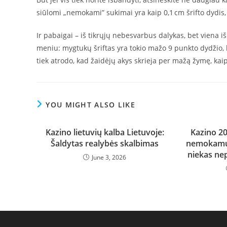
siūlomi „nemokami” sukimai yra kaip 0,1 cm šrifto dydis,
Ir pabaigai – iš tikrųjų nebesvarbus dalykas, bet viena 
meniu: mygtukų šriftas yra tokio mažo 9 punkto dydžio, ka
tiek atrodo, kad žaidėjų akys skrieja per mažą žymę, kai
YOU MIGHT ALSO LIKE
Kazino lietuvių kalba Lietuvoje:
Kazino 20
Šaldytas realybės skalbimas
nemokamų 
niekas n
June 3, 2026