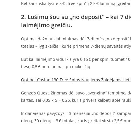
Bet kai suskaitysite 5 € „free spin” į 2,5 € laimimą, greit
2. Lošimų šou su „no deposit“ – kai 7 
laimėjimo greičiu.
Optima, dažniausiai minimas dėl 7‑dienės „no deposit” kam
totalas – lyg skaičiai, kurie primena 7‑dienų savaitės atl
But kai laimėjimo vidurkis yra 0,15 € per spin, tuomet 10
tiesų 0,5 € neto pelnas po mokesčių.
Optibet Casino 130 Free Spins Naujiems Žaidėjams Lietu
Gonzo’s Quest, žinomas dėl savo „avenging“ tempimo, daž
kartas. Tai 0,05 × 5 = 0,25, kuris privers kalbėti apie “au
Ir dar vienas pavyzdys – 3 mėnesiai „no deposit” kampanij
dieną, 30 dienų – 3 € totalas, kuris greitai virsta 2,5 € nu