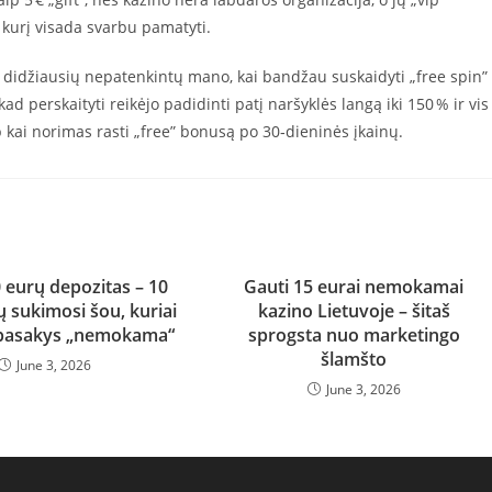
 kurį visada svarbu pamatyti.
iš didžiausių nepatenkintų mano, kai bandžau suskaidyti „free spin”
d perskaityti reikėjo padidinti patį naršyklės langą iki 150 % ir vis
p kai norimas rasti „free” bonusą po 30‑dieninės įkainų.
 eurų depozitas – 10
Gauti 15 eurai nemokamai
sukimosi šou, kuriai
kazino Lietuvoje – šitaš
epasakys „nemokama“
sprogsta nuo marketingo
šlamšto
June 3, 2026
June 3, 2026