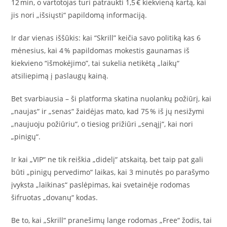
12 min, o vartotojas turi patraukti 1,5 € kiekvieną kartą, kai
jis nori „išsiųsti“ papildomą informaciją.
Ir dar vienas iššūkis: kai “Skrill” keičia savo politiką kas 6
mėnesius, kai 4 % papildomas mokestis gaunamas iš
kiekvieno “išmokėjimo”, tai sukelia netikėtą „laikų“
atsiliepimą į paslaugų kainą.
Bet svarbiausia – ši platforma skatina nuolankų požiūrį, kai
„naujas“ ir „senas“ žaidėjas mato, kad 75 % iš jų nesižymi
„naujuoju požiūriu“, o tiesiog prižiūri „senąjį“, kai nori
„pinigų“.
Ir kai „VIP“ ne tik reiškia „didelį“ atskaitą, bet taip pat gali
būti „pinigų pervedimo“ laikas, kai 3 minutės po parašymo
įvyksta „laikinas“ paslėpimas, kai svetainėje rodomas
šifruotas „dovanų“ kodas.
Be to, kai „Skrill“ pranešimų lange rodomas „Free“ žodis, tai