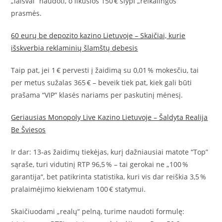
„laisvai“ naudoti, o likusios 150 € slypi „reikalingos“
prasmės.
60 eurų be depozito kazino Lietuvoje – Skaičiai, kurie
išskverbia reklaminių šlamštų debesis
Taip pat, jei 1 € pervesti į žaidimą su 0,01 % mokesčiu, tai
per metus sužalas 365 € – beveik tiek pat, kiek gali būti
prašama “VIP” klasės nariams per paskutinį mėnesį.
Geriausias Monopoly Live Kazino Lietuvoje – Šaldyta Realija
Be Šviesos
Ir dar: 13‑as žaidimų tiekėjas, kurį dažniausiai matote “Top”
sąraše, turi vidutinį RTP 96,5 % – tai gerokai ne „100 %
garantija“, bet patikrinta statistika, kuri vis dar reiškia 3,5 %
pralaimėjimo kiekvienam 100 € statymui.
Skaičiuodami „realų“ pelną, turime naudoti formulę: