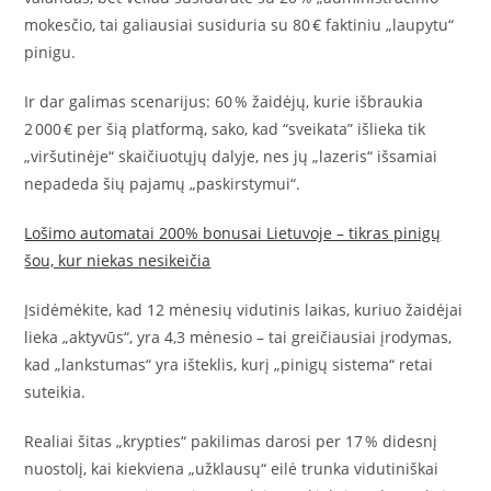
mokesčio, tai galiausiai susiduria su 80 € faktiniu „laupytu“
pinigu.
Ir dar galimas scenarijus: 60 % žaidėjų, kurie išbraukia
2 000 € per šią platformą, sako, kad “sveikata” išlieka tik
„viršutinėje“ skaičiuotųjų dalyje, nes jų „lazeris“ išsamiai
nepadeda šių pajamų „paskirstymui“.
Lošimo automatai 200% bonusai Lietuvoje – tikras pinigų
šou, kur niekas nesikeičia
Įsidėmėkite, kad 12 mėnesių vidutinis laikas, kuriuo žaidėjai
lieka „aktyvūs“, yra 4,3 mėnesio – tai greičiausiai įrodymas,
kad „lankstumas“ yra išteklis, kurį „pinigų sistema“ retai
suteikia.
Realiai šitas „krypties“ pakilimas darosi per 17 % didesnį
nuostolį, kai kiekviena „užklausų“ eilė trunka vidutiniškai