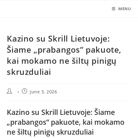
Skip
MENU
to
content
Kazino su Skrill Lietuvoje:
Šiame „prabangos“ pakuote,
kai mokamo ne šiltų pinigų
skruzduliai
Post
Post
June 3, 2026
author:
published:
Kazino su Skrill Lietuvoje: Šiame
„prabangos“ pakuote, kai mokamo
ne šiltų pinigų skruzduliai