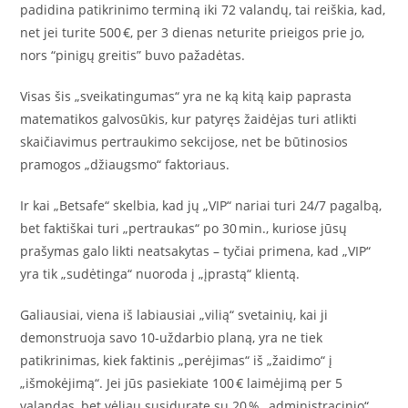
padidina patikrinimo terminą iki 72 valandų, tai reiškia, kad,
net jei turite 500 €, per 3 dienas neturite prieigos prie jo,
nors “pinigų greitis” buvo pažadėtas.
Visas šis „sveikatingumas“ yra ne ką kitą kaip paprasta
matematikos galvosūkis, kur patyręs žaidėjas turi atlikti
skaičiavimus pertraukimo sekcijose, net be būtinosios
pramogos „džiaugsmo“ faktoriaus.
Ir kai „Betsafe“ skelbia, kad jų „VIP“ nariai turi 24/7 pagalbą,
bet faktiškai turi „pertraukas“ po 30 min., kuriose jūsų
prašymas galo likti neatsakytas – tyčiai primena, kad „VIP“
yra tik „sudėtinga“ nuoroda į „įprastą“ klientą.
Galiausiai, viena iš labiausiai „vilią“ svetainių, kai ji
demonstruoja savo 10‑uždarbio planą, yra ne tiek
patikrinimas, kiek faktinis „perėjimas“ iš „žaidimo“ į
„išmokėjimą“. Jei jūs pasiekiate 100 € laimėjimą per 5
valandas, bet vėliau susidurate su 20 % „administracinio“