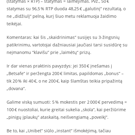
(statymas × RTP) – statymas = laimėjimas. Pvz., 50 €
statymas su 96,5 % RTP duoda 48,25 € „galutinį“ rezultatą, o
ne „didžiulį“ pelną, kurį šiuo metu reklamuoja žaidimo
teikėjai.
Komentaras: kai šis „skaidrinimas“ susijęs su 3‑žingsnių
patikrinimu, vartotojai dažniausiai jaučiasi tarsi susidūrę su
neįmanomu “klavišu” prie „laimėtų“ prizų.
Ir dar vienas praktinis pavyzdys: jei 350 € įnešamas į
„Betsafe“ ir peržengta 200 € limitas, papildomas „bonus“ –
tik 20 % iki 40 €, o ne 200 €, kaip šlamštas teikia pripažintą
„dovana“.
Galime viską sumuoti: 5 % mokestis per 2 000 € pervedimą =
100 € nuostoliai, kurie greitai sukelia „skola“, kai peržiūrime
„pinigų įplaukų“ ataskaitą, neišvengiamą „poveikį“.
Be to, kai „Unibet“ siūlo „instant“ išmokėjimą, tačiau