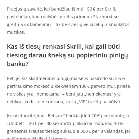
Praėjusią savaitę, kai bandžiau išimti 150 € per Skrill,
pastebėjau, kad realybės greitis primena Starburst su
greitu 5 × x laimėjimu – tik be šviesių vėliavėlių ir šmaikštos
muzikos.
Kas iš tiesų renkasi Skrill, kai gali būti
tiesiog darau šneką su popieriniu pinigų
banku?
Bet, jei šis skaitmeninis pinigų maišelis pasirodo su 2,5 %
pertraukimo mokesčiu kiekvienam 100 € pervedimui, prieža
ne viskas yra „nemokama“ – bent jau „nemokamas“ yra
netikras žodis, o ne dovana, kurią „VIP“ turėtų pasiūlyti.
Įsivaizduokite, kad „Betsafe“ leidžia įdėti 10 € per minutę, o
„Unibet“ – 20 € per 30 sekundžių. Skaičiai rodo, kad 30 %
greitesnis srautas tiesiog sukaupia 300 € per 8 valandas, jei
galėtumėte išlaikyti šį tempą.