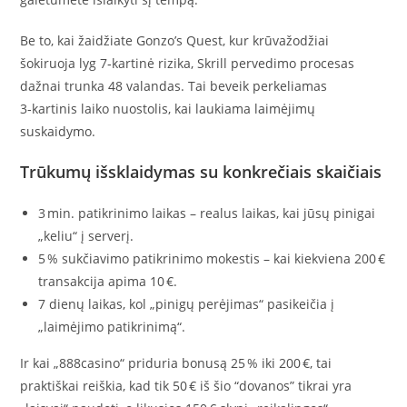
Be to, kai žaidžiate Gonzo’s Quest, kur krūvažodžiai
šokiruoja lyg 7‑kartinė rizika, Skrill pervedimo procesas
dažnai trunka 48 valandas. Tai beveik perkeliamas
3‑kartinis laiko nuostolis, kai laukiama laimėjimų
suskaidymo.
Trūkumų išsklaidymas su konkrečiais skaičiais
3 min. patikrinimo laikas – realus laikas, kai jūsų pinigai
„keliu“ į serverį.
5 % sukčiavimo patikrinimo mokestis – kai kiekviena 200 €
transakcija apima 10 €.
7 dienų laikas, kol „pinigų perėjimas“ pasikeičia į
„laimėjimo patikrinimą“.
Ir kai „888casino“ priduria bonusą 25 % iki 200 €, tai
praktiškai reiškia, kad tik 50 € iš šio “dovanos” tikrai yra