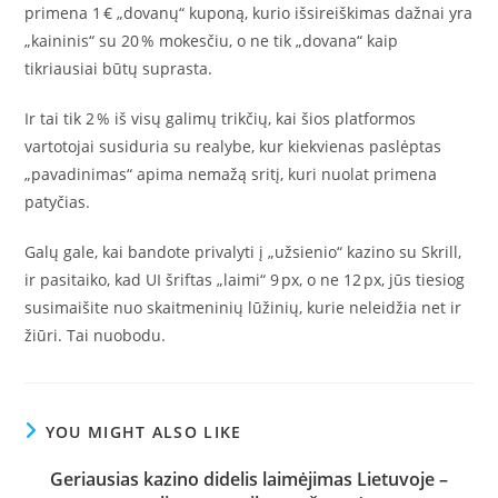
primena 1 € „dovanų“ kuponą, kurio išsireiškimas dažnai yra
„kaininis“ su 20 % mokesčiu, o ne tik „dovana“ kaip
tikriausiai būtų suprasta.
Ir tai tik 2 % iš visų galimų trikčių, kai šios platformos
vartotojai susiduria su realybe, kur kiekvienas paslėptas
„pavadinimas“ apima nemažą sritį, kuri nuolat primena
patyčias.
Galų gale, kai bandote privalyti į „užsienio“ kazino su Skrill,
ir pasitaiko, kad UI šriftas „laimi“ 9 px, o ne 12 px, jūs tiesiog
susimaišite nuo skaitmeninių lūžinių, kurie neleidžia net ir
žiūri. Tai nuobodu.
YOU MIGHT ALSO LIKE
Geriausias kazino didelis laimėjimas Lietuvoje –