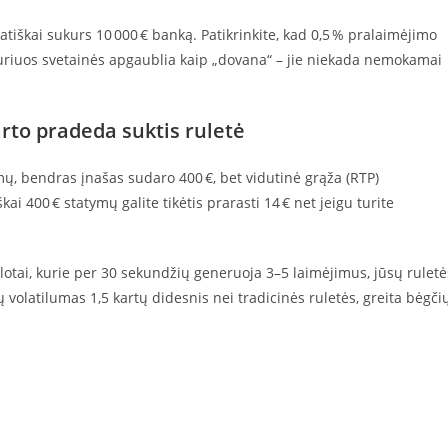
omatiškai sukurs 10 000 € banką. Patikrinkite, kad 0,5 % pralaimėjimo
kuriuos svetainės apgaublia kaip „dovana“ – jie niekada nemokamai
rto pradeda suktis ruletė
kimų, bendras įnašas sudaro 400 €, bet vidutinė grąža (RTP)
kai 400 € statymų galite tikėtis prarasti 14 € net jeigu turite
 slotai, kurie per 30 sekundžių generuoja 3–5 laimėjimus, jūsų ruletė
tų volatilumas 1,5 kartų didesnis nei tradicinės ruletės, greita bėgči