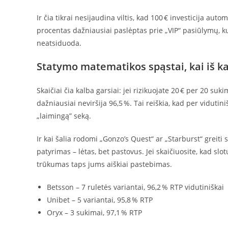
Ir čia tikrai nesijaudina viltis, kad 100 € investicija aut
procentas dažniausiai paslėptas prie „VIP“ pasiūlymų, 
neatsiduoda.
Statymo matematikos spąstai, kai iš ka
Skaičiai čia kalba garsiai: jei rizikuojate 20 € per 20 su
dažniausiai neviršija 96,5 %. Tai reiškia, kad per vidutiniš
„laimingą” seką.
Ir kai šalia rodomi „Gonzo’s Quest“ ar „Starburst“ greiti
patyrimas – lėtas, bet pastovus. Jei skaičiuosite, kad slo
trūkumas taps jums aiškiai pastebimas.
Betsson – 7 ruletės variantai, 96,2 % RTP vidutiniškai
Unibet – 5 variantai, 95,8 % RTP
Oryx – 3 sukimai, 97,1 % RTP