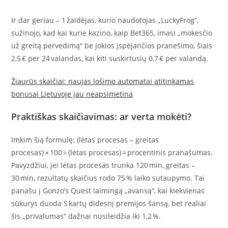
Ir dar geriau – 1 žaidėjas, kurio naudotojas „LuckyFrog“,
sužinojo, kad kai kurie kazino, kaip Bet365, imasi „mokesčio
už greitą pervedimą“ be jokios įspėjančios pranešimo, šiais
2,5 € per 24 valandas, kai kiti suskirtusių 0,7 € per valandą.
Žiaurūs skaičiai: naujas lošimo automatai atitinkamas
bonusai Lietuvoje jau neapsimetina
Praktiškas skaičiavimas: ar verta mokėti?
Imkim šią formulę: (lėtas procesas – greitas
procesas) × 100 ÷ (lėtas procesas) = procentinis pranašumas.
Pavyzdžiui, jei lėtas procesas trunka 120 min, greitas –
30 min, rezultatų skaičius rodo 75 % laiko sutaupymo. Tai
panašu į Gonzo’s Quest laimingą „avansą“, kai kiekvienas
sūkurys duoda 5 kartų didesnį premijos šansą, bet realiai
šis „privalumas“ dažnai nusileidžia iki 1,2 %.