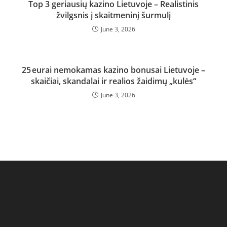
Top 3 geriausių kazino Lietuvoje – Realistinis
žvilgsnis į skaitmeninį šurmulį
June 3, 2026
25 eurai nemokamas kazino bonusai Lietuvoje –
skaičiai, skandalai ir realios žaidimų „kulės“
June 3, 2026