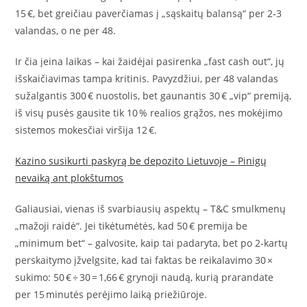
15 €, bet greičiau paverčiamas į „sąskaitų balansą“ per 2‑3
valandas, o ne per 48.
Ir čia įeina laikas – kai žaidėjai pasirenka „fast cash out“, jų
išskaičiavimas tampa kritinis. Pavyzdžiui, per 48 valandas
sužalgantis 300 € nuostolis, bet gaunantis 30 € „vip“ premiją,
iš visų pusės gausite tik 10 % realios grąžos, nes mokėjimo
sistemos mokesčiai viršija 12 €.
Kazino susikurti paskyrą be depozito Lietuvoje – Pinigų
nevaiką ant plokštumos
Galiausiai, vienas iš svarbiausių aspektų – T&C smulkmenų
„mažoji raidė“. Jei tikėtumėtės, kad 50 € premija be
„minimum bet“ – galvosite, kaip tai padaryta, bet po 2‑kartų
perskaitymo įžvelgsite, kad tai faktas be reikalavimo 30 ×
sukimo: 50 € ÷ 30 = 1,66 € grynoji naudą, kurią prarandate
per 15 minutės perėjimo laiką priežiūroje.