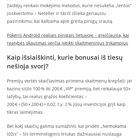
žaidėjų renkasi mokėjimo metodus, kurie nesukelia „lentos“
įsiskverbimo – Neteller ir Skrill išlieka geriausiu
pasirinkimu, kai kalbama apie greitą pinigų srautą.
Pokeris Android realiais pinigais lietuvoje – greičiausia, kai
realybės skausmas verčia įveikti skaitmeninius trikampius
Kaip išsiaiškinti, kurie bonusai iš tiesų
nešioja svorį?
Premijų vertės skaičiavimas primena skaitmenų krepšelį: jei
kazino siūlo 100 % iki 200 € „VIP“ premiją, bet reikalauja 50×
lažybų, tai realus grąžos koeficientas –
200 € ÷ (50 × 200 €) = 0,02, t.y. 2 % jūsų investicijos grįš kaip
tikras laimėjimas.
Bet kokį skaičių galima sumažinti, kai pridėti „Nemokama
lūžis“ – šis terminologinis triukas dažniausiai nuslauga