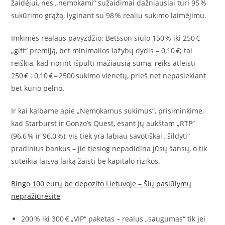
žaidėjui, nes „nemokami“ sužaidimai dažniausiai turi 95 %
sukūrimo grąžą, lyginant su 98 % realiu sukimo laimėjimu.
Imkimės realaus pavyzdžio: Betsson siūlo 150 % iki 250 €
„gift“ premiją, bet minimalios lažybų dydis – 0,10 €; tai
reiškia, kad norint išpulti mažiausią sumą, reiks atleisti
250 € ÷ 0,10 € = 2500 sukimo vienetų, prieš net nepasiekiant
bet kurio pelno.
Ir kai kalbame apie „Nemokamus sukimus“, prisiminkime,
kad Starburst ir Gonzo’s Quest, esant jų aukštam „RTP“
(96,6 % ir 96,0 %), vis tiek yra labiau savotiškai „šildyti“
pradinius bankus – jie tiesiog nepadidina jūsų šansų, o tik
suteikia laisvą laiką žaisti be kapitalo rizikos.
Bingo 100 eurų be depozito Lietuvoje – Šių pasiūlymų
nepražiūrėsite
200 % iki 300 € „VIP“ paketas – realus „saugumas“ tik jei