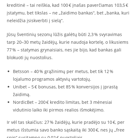
kreditinė – tai reiškia, kad 100 € įnašas paverčiamas 103,5 €
įstatymu, bet tikslas – ne „žaidimo bankas“, bet „banka, kuri
neleidžia įsiskverbti į sielą“.
Jūsų šventinių sezonų lūžis galėtų būti 2,3 % svyravimas
tarp 20–30 metų žaidėjų, kurie naudoja kortelę, o likusiems
77 % – statymas grynaisiais, nes jie bijo, kad bankas gali
blokuoti jų nuostolius.
Betsson – 40 % grąžinimų per metus, bet tik 12 %
lojalumo programos aktyvių vartotojų.
Unibet – 5 € bonusas, bet 85 % konversijos į įprastą
žaidimą.
NordicBet – 200 € kredito limitas, bet 3 mėnesiai
vidutinio laiko iki pirmos realios išmokėjimo.
Ir vėl tas skaičius: 27 % žaidėjų, kurie pradėjo su 10 €, per
metus išstumia savo banko sąskaitą iki 300 €, nes jų „free
spin“ susitampo su 0,02 € nuostoliais.