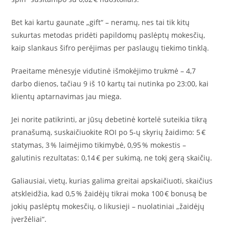
Bet kai kartu gaunate „gift“ – neramų, nes tai tik kitų
sukurtas metodas pridėti papildomų paslėptų mokesčių,
kaip slankaus šifro perėjimas per paslaugų tiekimo tinklą.
Praeitame mėnesyje vidutinė išmokėjimo trukmė – 4,7
darbo dienos, tačiau 9 iš 10 kartų tai nutinka po 23:00, kai
klientų aptarnavimas jau miega.
Jei norite patikrinti, ar jūsų debetinė kortelė suteikia tikrą
pranašumą, suskaičiuokite ROI po 5‑ų skyrių žaidimo: 5 €
statymas, 3 % laimėjimo tikimybė, 0,95 % mokestis –
galutinis rezultatas: 0,14 € per sukimą, ne tokį gerą skaičių.
Galiausiai, vietų, kurias galima greitai apskaičiuoti, skaičius
atskleidžia, kad 0,5 % žaidėjų tikrai moka 100 € bonusą be
jokių paslėptų mokesčių, o likusieji – nuolatiniai „žaidėjų
įveržėliai“.