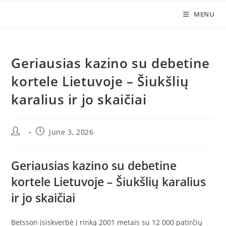
Skip
MENU
to
content
Geriausias kazino su debetine
kortele Lietuvoje – Šiukšlių
karalius ir jo skaičiai
Post
Post
June 3, 2026
author:
published:
Geriausias kazino su debetine
kortele Lietuvoje – Šiukšlių karalius
ir jo skaičiai
Betsson įsiskverbė į rinką 2001 metais su 12 000 patirčių