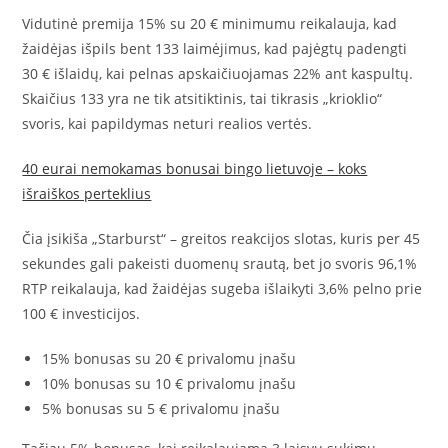
Vidutinė premija 15% su 20 € minimumu reikalauja, kad
žaidėjas išpils bent 133 laimėjimus, kad pajėgtų padengti
30 € išlaidų, kai pelnas apskaičiuojamas 22% ant kaspultų.
Skaičius 133 yra ne tik atsitiktinis, tai tikrasis „krioklio“
svoris, kai papildymas neturi realios vertės.
40 eurai nemokamas bonusai bingo lietuvoje – koks
išraiškos perteklius
Čia įsikiša „Starburst“ – greitos reakcijos slotas, kuris per 45
sekundes gali pakeisti duomenų srautą, bet jo svoris 96,1%
RTP reikalauja, kad žaidėjas sugeba išlaikyti 3,6% pelno prie
100 € investicijos.
15% bonusas su 20 € privalomu įnašu
10% bonusas su 10 € privalomu įnašu
5% bonusas su 5 € privalomu įnašu