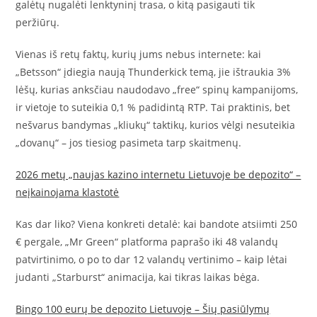
galėtų nugalėti lenktyninį trasa, o kitą pasigauti tik
peržiūrų.
Vienas iš retų faktų, kurių jums nebus internete: kai
„Betsson“ įdiegia naują Thunderkick temą, jie ištraukia 3%
lėšų, kurias anksčiau naudodavo „free“ spinų kampanijoms,
ir vietoje to suteikia 0,1 % padidintą RTP. Tai praktinis, bet
nešvarus bandymas „kliukų“ taktikų, kurios vėlgi nesuteikia
„dovanų“ – jos tiesiog pasimeta tarp skaitmenų.
2026 metų „naujas kazino internetu Lietuvoje be depozito“ –
neįkainojama klastotė
Kas dar liko? Viena konkreti detalė: kai bandote atsiimti 250
€ pergale, „Mr Green“ platforma paprašo iki 48 valandų
patvirtinimo, o po to dar 12 valandų vertinimo – kaip lėtai
judanti „Starburst“ animacija, kai tikras laikas bėga.
Bingo 100 eurų be depozito Lietuvoje – Šių pasiūlymų