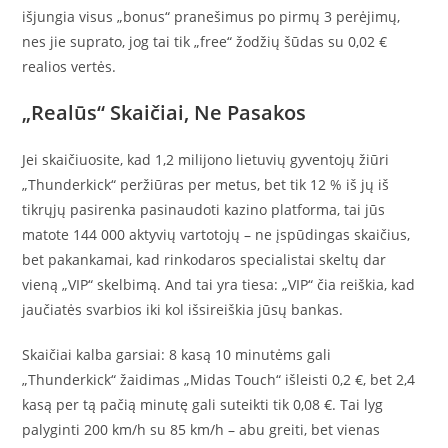
išjungia visus „bonus“ pranešimus po pirmų 3 perėjimų,
nes jie suprato, jog tai tik „free“ žodžių šūdas su 0,02 €
realios vertės.
„Realūs“ Skaičiai, Ne Pasakos
Jei skaičiuosite, kad 1,2 milijono lietuvių gyventojų žiūri
„Thunderkick“ peržiūras per metus, bet tik 12 % iš jų iš
tikrųjų pasirenka pasinaudoti kazino platforma, tai jūs
matote 144 000 aktyvių vartotojų – ne įspūdingas skaičius,
bet pakankamai, kad rinkodaros specialistai skeltų dar
vieną „VIP“ skelbimą. And tai yra tiesa: „VIP“ čia reiškia, kad
jaučiatės svarbios iki kol išsireiškia jūsų bankas.
Skaičiai kalba garsiai: 8 kasą 10 minutėms gali
„Thunderkick“ žaidimas „Midas Touch“ išleisti 0,2 €, bet 2,4
kasą per tą pačią minutę gali suteikti tik 0,08 €. Tai lyg
palyginti 200 km/h su 85 km/h – abu greiti, bet vienas