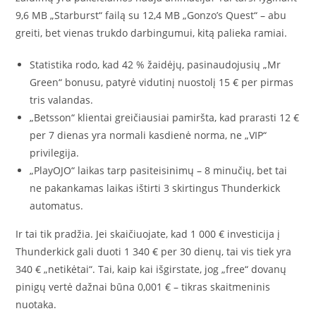
9,6 MB „Starburst“ failą su 12,4 MB „Gonzo’s Quest“ – abu
greiti, bet vienas trukdo darbingumui, kitą palieka ramiai.
Statistika rodo, kad 42 % žaidėjų, pasinaudojusių „Mr
Green“ bonusu, patyrė vidutinį nuostolį 15 € per pirmas
tris valandas.
„Betsson“ klientai greičiausiai pamiršta, kad prarasti 12 €
per 7 dienas yra normali kasdienė norma, ne „VIP“
privilegija.
„PlayOJO“ laikas tarp pasiteisinimų – 8 minučių, bet tai
ne pakankamas laikas ištirti 3 skirtingus Thunderkick
automatus.
Ir tai tik pradžia. Jei skaičiuojate, kad 1 000 € investicija į
Thunderkick gali duoti 1 340 € per 30 dienų, tai vis tiek yra
340 € „netikėtai“. Tai, kaip kai išgirstate, jog „free“ dovanų
pinigų vertė dažnai būna 0,001 € – tikras skaitmeninis
nuotaka.