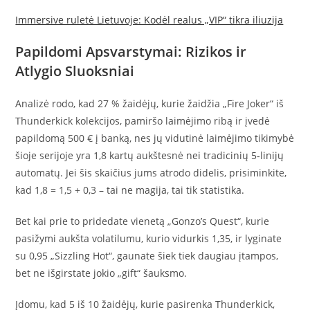
Immersive ruletė Lietuvoje: Kodėl realus „VIP“ tikra iliuzija
Papildomi Apsvarstymai: Rizikos ir
Atlygio Sluoksniai
Analizė rodo, kad 27 % žaidėjų, kurie žaidžia „Fire Joker“ iš
Thunderkick kolekcijos, pamiršo laimėjimo ribą ir įvedė
papildomą 500 € į banką, nes jų vidutinė laimėjimo tikimybė
šioje serijoje yra 1,8 kartų aukštesnė nei tradicinių 5‑linijų
automatų. Jei šis skaičius jums atrodo didelis, prisiminkite,
kad 1,8 = 1,5 + 0,3 – tai ne magija, tai tik statistika.
Bet kai prie to pridedate vienetą „Gonzo’s Quest“, kurie
pasižymi aukšta volatilumu, kurio vidurkis 1,35, ir lyginate
su 0,95 „Sizzling Hot“, gaunate šiek tiek daugiau įtampos,
bet ne išgirstate jokio „gift“ šauksmo.
Įdomu, kad 5 iš 10 žaidėjų, kurie pasirenka Thunderkick,