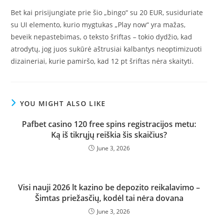
Bet kai prisijungiate prie šio „bingo“ su 20 EUR, susiduriate
su UI elemento, kurio mygtukas „Play now“ yra mažas,
beveik nepastebimas, o teksto šriftas – tokio dydžio, kad
atrodytų, jog juos sukūrė aštrusiai kalbantys neoptimizuoti
dizaineriai, kurie pamiršo, kad 12 pt šriftas nėra skaityti.
YOU MIGHT ALSO LIKE
Pafbet casino 120 free spins registracijos metu:
Ką iš tikrųjų reiškia šis skaičius?
June 3, 2026
Visi nauji 2026 lt kazino be depozito reikalavimo –
Šimtas priežasčių, kodėl tai nėra dovana
June 3, 2026