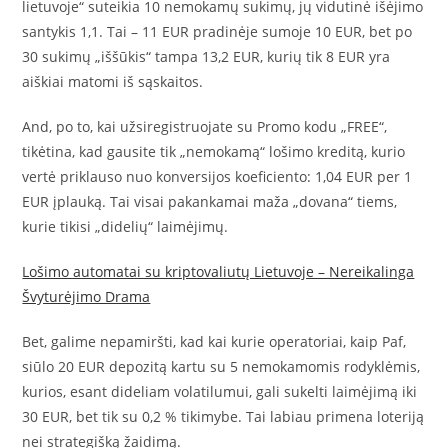
lietuvoje“ suteikia 10 nemokamų sukimų, jų vidutinė išėjimo
santykis 1,1. Tai – 11 EUR pradinėje sumoje 10 EUR, bet po
30 sukimų „iššūkis“ tampa 13,2 EUR, kurių tik 8 EUR yra
aiškiai matomi iš sąskaitos.
And, po to, kai užsiregistruojate su Promo kodu „FREE“,
tikėtina, kad gausite tik „nemokamą“ lošimo kreditą, kurio
vertė priklauso nuo konversijos koeficiento: 1,04 EUR per 1
EUR įplauką. Tai visai pakankamai maža „dovana“ tiems,
kurie tikisi „didelių“ laimėjimų.
Lošimo automatai su kriptovaliutų Lietuvoje – Nereikalinga
Švyturėjimo Drama
Bet, galime nepamiršti, kad kai kurie operatoriai, kaip Paf,
siūlo 20 EUR depozitą kartu su 5 nemokamomis rodyklėmis,
kurios, esant dideliam volatilumui, gali sukelti laimėjimą iki
30 EUR, bet tik su 0,2 % tikimybe. Tai labiau primena loteriją
nei strategišką žaidimą.