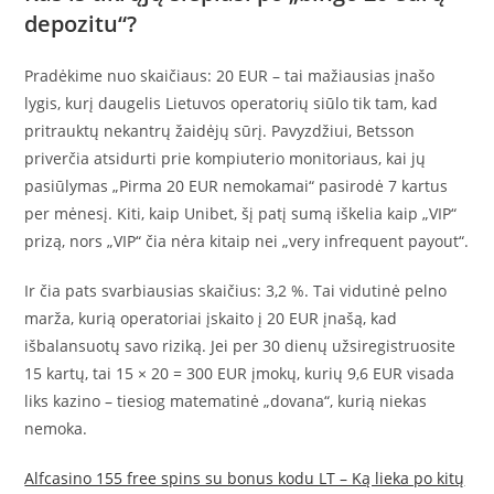
depozitu“?
Pradėkime nuo skaičiaus: 20 EUR – tai mažiausias įnašo
lygis, kurį daugelis Lietuvos operatorių siūlo tik tam, kad
pritrauktų nekantrų žaidėjų sūrį. Pavyzdžiui, Betsson
priverčia atsidurti prie kompiuterio monitoriaus, kai jų
pasiūlymas „Pirma 20 EUR nemokamai“ pasirodė 7 kartus
per mėnesį. Kiti, kaip Unibet, šį patį sumą iškelia kaip „VIP“
prizą, nors „VIP“ čia nėra kitaip nei „very infrequent payout“.
Ir čia pats svarbiausias skaičius: 3,2 %. Tai vidutinė pelno
marža, kurią operatoriai įskaito į 20 EUR įnašą, kad
išbalansuotų savo riziką. Jei per 30 dienų užsiregistruosite
15 kartų, tai 15 × 20 = 300 EUR įmokų, kurių 9,6 EUR visada
liks kazino – tiesiog matematinė „dovana“, kurią niekas
nemoka.
Alfcasino 155 free spins su bonus kodu LT – Ką lieka po kitų