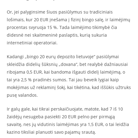
Or, jei palyginsime šiuos pasiūlymus su tradiciniais
lošimais, kur 20 EUR įnešama į fizinį bingo salę, ir laimėjimų
procentas svyruoja 15 %. Tada laimėjimo tikimybė čia
didesnė nei skaitmeninė paslaptis, kurią sukuria
internetiniai operatoriai.
Kadangi „bingo 20 eurų depozito lietuvoje“ pasiūlymai
skleidžia didelių šūksnių „dovana“, bet realybė dažniausiai
ribojama 0,5 EUR, kai bandoma išgauti didelį laimėjimą, o
tai yra 2,5 % pradinės sumos. Tai jau beveik lygiai kaip
mokėjimas už reklaminį šokį, kai tikėtina, kad iššūkis užtruks
pusę valandos.
Ir galų gale, kai tikrai perskaičiuojate, matote, kad 7 iš 10
žaidėjų nesugeba pasiekti 20 EUR pelno per pirmąją
savaitę, nes jų vidutinis laimėjimas yra 1,5 EUR, o tai leidžia
kazino tiksliai planuoti savo pajamų srautą.