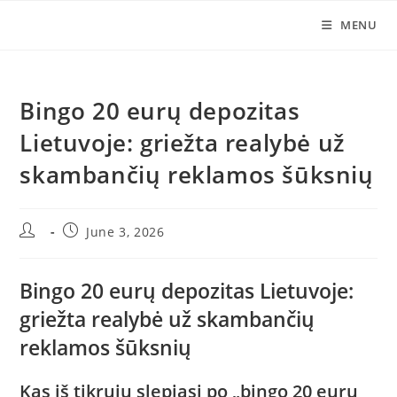
Skip
MENU
to
content
Bingo 20 eurų depozitas
Lietuvoje: griežta realybė už
skambančių reklamos šūksnių
Post
Post
June 3, 2026
author:
published:
Bingo 20 eurų depozitas Lietuvoje:
griežta realybė už skambančių
reklamos šūksnių
Kas iš tikrųjų slepiasi po „bingo 20 eurų