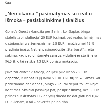
šou
„Nemokamai“ pasimatymas su realiu
išmoka – pasiskolinkime į skaičius
Gonzo’s Quest sklandžia per 5 min., kol šlapias bingo
stalelis „spinduliuoja“ 20 EUR lošimui, bet realus laimėjimas
dažniausiai yra žemesnis nei 2,5 EUR – mažiau nei 13 %
pradinių įnašų. Net jei pasinaudosite „Starburst“ greitu
sukimu, kad padidintumėte šansus, vidutinė grąža išlieka
96,5 %, o tai reiškia 1,3 EUR po visų mokesčių.
Įsivaizduokite: 12 žaidėjų dalijasi prie vieno 20 EUR
depozito, ir vienas iš jų laimi 5 EUR. Likusių 11 – likimas, kai
pridedamas dar vienas „bingo 20 eurai depozito lietuvoje“
kvietimas. Skaičiai pasakoja patį pasipriešinimą, nes 5 EUR
pelnas suskirstytas į 12 dalyvių duoda ne daugiau nei 0,42
EUR vienam, o tai – bevertės pelno riba.