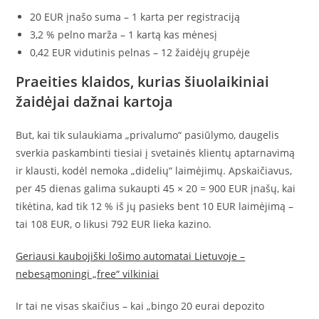
20 EUR įnašo suma – 1 karta per registraciją
3,2 % pelno marža – 1 kartą kas mėnesį
0,42 EUR vidutinis pelnas – 12 žaidėjų grupėje
Praeities klaidos, kurias šiuolaikiniai
žaidėjai dažnai kartoja
But, kai tik sulaukiama „privalumo“ pasiūlymo, daugelis
sverkia paskambinti tiesiai į svetainės klientų aptarnavimą
ir klausti, kodėl nemoka „didelių“ laimėjimų. Apskaičiavus,
per 45 dienas galima sukaupti 45 × 20 = 900 EUR įnašų, kai
tikėtina, kad tik 12 % iš jų pasieks bent 10 EUR laimėjimą –
tai 108 EUR, o likusi 792 EUR lieka kazino.
Geriausi kaubojiški lošimo automatai Lietuvoje –
nebesąmoningi „free“ vilkiniai
Ir tai ne visas skaičius – kai „bingo 20 eurai depozito