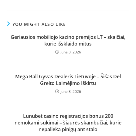
YOU MIGHT ALSO LIKE
Geriausios mobiliojo kazino premijos LT – skaičiai,
kurie išsklaido mitus
June 3, 2026
Mega Ball Gyvas Dealeris Lietuvoje – Šišas Dėl
Greito Laimėjimo Iškirtų
June 3, 2026
Lunubet casino registracijos bonus 200
nemokami sukimai – šiaurės skambučiai, kurie
nepalieka pinigų ant stalo