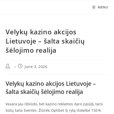
Skip
MENU
to
content
Velykų kazino akcijos
Lietuvoje – šalta skaičių
šėlojimo realija
Post
Post
June 3, 2026
author:
published:
Velykų kazino akcijos Lietuvoje –
šalta skaičių šėlojimo realija
Vasara jau išblūdo, bet kazino reklamos daro įspūdį, tarsi
būtų šalia šventės. Žiūrėk, Optibet šį rytą išskelbė 150 %