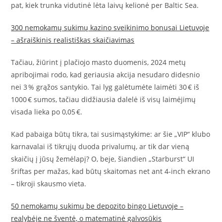
pat, kiek trunka vidutinė lėta laivų kelionė per Baltic Sea.
300 nemokamų sukimų kazino sveikinimo bonusai Lietuvoje
– ašraiškinis realistiškas skaičiavimas
Tačiau, žiūrint į plačiojo masto duomenis, 2024 metų
apribojimai rodo, kad geriausia akcija nesudaro didesnio
nei 3 % grąžos santykio. Tai lyg galėtumėte laimėti 30 € iš
1000 € sumos, tačiau didžiausia dalelė iš visų laimėjimų
visada lieka po 0,05 €.
Kad pabaiga būtų tikra, tai susimąstykime: ar šie „VIP“ klubo
karnavalai iš tikrųjų duoda privalumų, ar tik dar vieną
skaičių į jūsų žemėlapį? O, beje, šiandien „Starburst“ UI
šriftas per mažas, kad būtų skaitomas net ant 4‑inch ekrano
– tikroji skausmo vieta.
50 nemokamų sukimų be depozito bingo Lietuvoje –
realybėje ne šventė, o matematinė galvosūkis