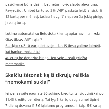
pasiūlymai būna dažni, bet neturi jokio slaptų algoritmų.
Pavyzdžiui, Unibet kartu su 3 % „VIP“ paskata leidžia įsiskirti
12 kartų per mėnesį, tačiau šis „gift“ nepaverčia jokių pinigų
į realų turtą.
Lošimo automatai su lietuvišku klientų aptarnavimu – koks
šitas tikras „VIP“ rojas?
Blackjack už 10 eurų Lietuvoje – kas iš tiesų galime laimėti,
kai bankas moka 2 %?
40 eurų be depozito bingo Lietuvoje – reali griežta
matematika
Skaičių šėtonai: ką iš tikrųjų reiškia
“nemokami sukiai”
Jei per savaitę gaunate 80 sukimo kreditų, tai vidutiniškai po
11,43 kreditų per dieną. Tai lyg 5‑kartų daugiau nei tipinė
7‑dienų dovana iš 5 € lojalumo programos. Ir taip, 5 € kartą