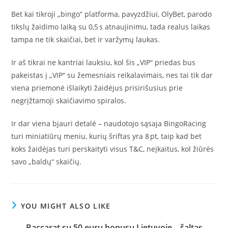
Bet kai tikroji „bingo“ platforma, pavyzdžiui, OlyBet, parodo
tikslų žaidimo laiką su 0,5 s atnaujinimu, tada realus laikas
tampa ne tik skaičiai, bet ir varžymų laukas.
Ir aš tikrai ne kantriai lauksiu, kol šis „VIP“ priedas bus
pakeistas į „VIP“ su žemesniais reikalavimais, nes tai tik dar
viena priemonė išlaikyti žaidėjus prisirišusius prie
negrįžtamoji skaičiavimo spiralos.
Ir dar viena bjauri detalė – naudotojo sąsaja BingoRacing
turi miniatiūrų meniu, kurių šriftas yra 8 pt, taip kad bet
koks žaidėjas turi perskaityti visus T&C, neįkaitus, kol žiūrės
savo „baldų“ skaičių.
YOU MIGHT ALSO LIKE
Baccarat su 50 eurų bonusu Lietuvoje – šaltas