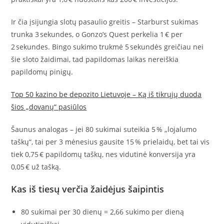
Ir čia įsijungia slotų pasaulio greitis – Starburst sukimas
trunka 3 sekundes, o Gonzo’s Quest perkelia 1 € per
2 sekundes. Bingo sukimo trukmė 5 sekundės greičiau nei
šie sloto žaidimai, tad papildomas laikas nereiškia
papildomų pinigų.
Top 50 kazino be depozito Lietuvoje – Ką iš tikrųjų duoda
šios „dovanų“ pasiūlos
Šaunus analogas – jei 80 sukimai suteikia 5 % „lojalumo
taškų“, tai per 3 mėnesius gausite 15 % prielaidų, bet tai vis
tiek 0,75 € papildomų taškų, nes vidutinė konversija yra
0,05 € už tašką.
Kas iš tiesų verčia žaidėjus šaipintis
80 sukimai per 30 dienų = 2,66 sukimo per dieną