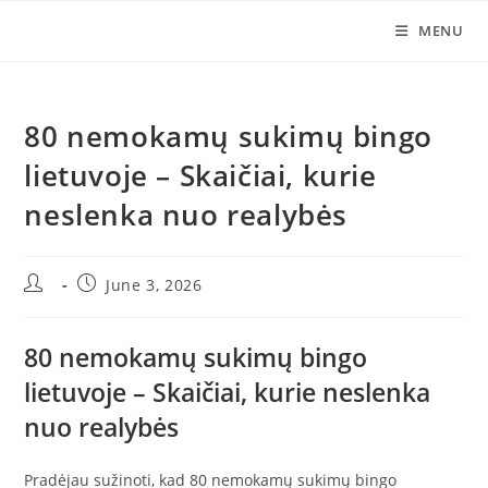
Skip
MENU
to
content
80 nemokamų sukimų bingo
lietuvoje – Skaičiai, kurie
neslenka nuo realybės
Post
Post
June 3, 2026
author:
published:
80 nemokamų sukimų bingo
lietuvoje – Skaičiai, kurie neslenka
nuo realybės
Pradėjau sužinoti, kad 80 nemokamų sukimų bingo