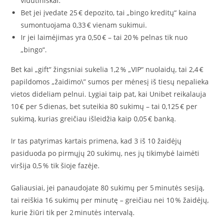
vidutiniškai.
Bet jei įvedate 25 € depozito, tai „bingo kreditų“ kaina
sumontuojama 0,33 € vienam sukimui.
Ir jei laimėjimas yra 0,50 € – tai 20 % pelnas tik nuo
„bingo“.
Bet kai „gift“ žingsniai sukelia 1,2 % „VIP“ nuolaidų, tai 2,4 €
papildomos „žaidimo\” sumos per mėnesį iš tiesų nepalieka
vietos dideliam pelnui. Lygiai taip pat, kai Unibet reikalauja
10 € per 5 dienas, bet suteikia 80 sukimų – tai 0,125 € per
sukimą, kurias greičiau išleidžia kaip 0,05 € banką.
Ir tas patyrimas kartais primena, kad 3 iš 10 žaidėjų
pasiduoda po pirmųjų 20 sukimų, nes jų tikimybė laimėti
viršija 0,5 % tik šioje fazėje.
Galiausiai, jei panaudojate 80 sukimų per 5 minutės sesiją,
tai reiškia 16 sukimų per minutę – greičiau nei 10 % žaidėjų,
kurie žiūri tik per 2 minutės intervalą.