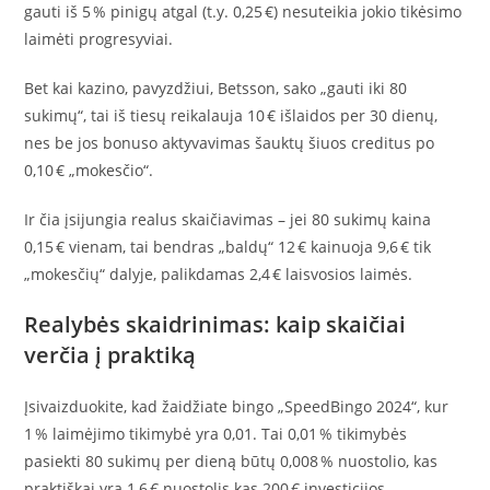
gauti iš 5 % pinigų atgal (t.y. 0,25 €) nesuteikia jokio tikėsimo
laimėti progresyviai.
Bet kai kazino, pavyzdžiui, Betsson, sako „gauti iki 80
sukimų“, tai iš tiesų reikalauja 10 € išlaidos per 30 dienų,
nes be jos bonuso aktyvavimas šauktų šiuos creditus po
0,10 € „mokesčio“.
Ir čia įsijungia realus skaičiavimas – jei 80 sukimų kaina
0,15 € vienam, tai bendras „baldų“ 12 € kainuoja 9,6 € tik
„mokesčių“ dalyje, palikdamas 2,4 € laisvosios laimės.
Realybės skaidrinimas: kaip skaičiai
verčia į praktiką
Įsivaizduokite, kad žaidžiate bingo „SpeedBingo 2024“, kur
1 % laimėjimo tikimybė yra 0,01. Tai 0,01 % tikimybės
pasiekti 80 sukimų per dieną būtų 0,008 % nuostolio, kas
praktiškai yra 1,6 € nuostolis kas 200 € investicijos.