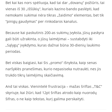
Bet kai kas nors spėliuoja, kad tai dar „dovanų“ požiūris, tai
vienas iš 30 „iššūkių“, kuriais kazino bando paslėpti, kad
nemokami sukimai nėra tikras „žaidimo” elementas, bet tik
“pinigų gaudymas” per rinkodaros kanalus.
Because kai paskutinis 200‑as sukimų įvyksta, jūsų paskyra
gali būti užrakinta, o jūsų laimėjimai – sustabdyti iki
„Sąlygų“ įvykdymo, kuras dažnai būna 30‑dienių laukimo
periodas.
Bet viskas baigiasi, kai šis „promo“ išnyksta, kaip senas
naršyklės pranešimas, kurio nepasiseka nutraukti, nes jis
trukdo tikrų laimėjimų skaičiavimą.
And tai viskas. Vienintelė frustracija – mažas šriftas „T&C“
skyriuje, kai žiūri, kad 12pt šriftas atrodo kaip nuorodų
šifras, o ne kaip tekstas, kurį galima perskaityti.