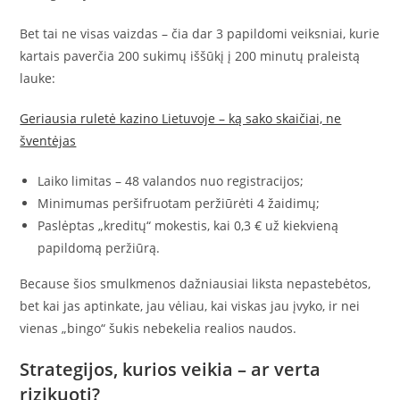
Bet tai ne visas vaizdas – čia dar 3 papildomi veiksniai, kurie
kartais paverčia 200 sukimų iššūkį į 200 minutų praleistą
lauke:
Geriausia ruletė kazino Lietuvoje – ką sako skaičiai, ne
šventėjas
Laiko limitas – 48 valandos nuo registracijos;
Minimumas peršifruotam peržiūrėti 4 žaidimų;
Paslėptas „kreditų“ mokestis, kai 0,3 € už kiekvieną
papildomą peržiūrą.
Because šios smulkmenos dažniausiai liksta nepastebėtos,
bet kai jas aptinkate, jau vėliau, kai viskas jau įvyko, ir nei
vienas „bingo“ šukis nebekelia realios naudos.
Strategijos, kurios veikia – ar verta
rizikuoti?