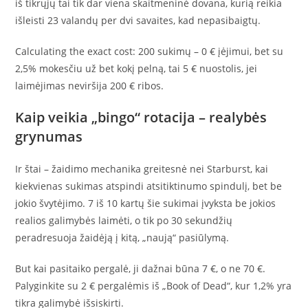
iš tikrųjų tai tik dar viena skaitmeninė dovana, kurią reikia
išleisti 23 valandų per dvi savaites, kad nepasibaigtų.
Calculating the exact cost: 200 sukimų – 0 € įėjimui, bet su
2,5% mokesčiu už bet kokį pelną, tai 5 € nuostolis, jei
laimėjimas neviršija 200 € ribos.
Kaip veikia „bingo“ rotacija – realybės
grynumas
Ir štai – žaidimo mechanika greitesnė nei Starburst, kai
kiekvienas sukimas atspindi atsitiktinumo spindulį, bet be
jokio švytėjimo. 7 iš 10 kartų šie sukimai įvyksta be jokios
realios galimybės laimėti, o tik po 30 sekundžių
peradresuoja žaidėją į kitą, „naują“ pasiūlymą.
But kai pasitaiko pergalė, ji dažnai būna 7 €, o ne 70 €.
Palyginkite su 2 € pergalėmis iš „Book of Dead“, kur 1,2% yra
tikra galimybė išsiskirti.