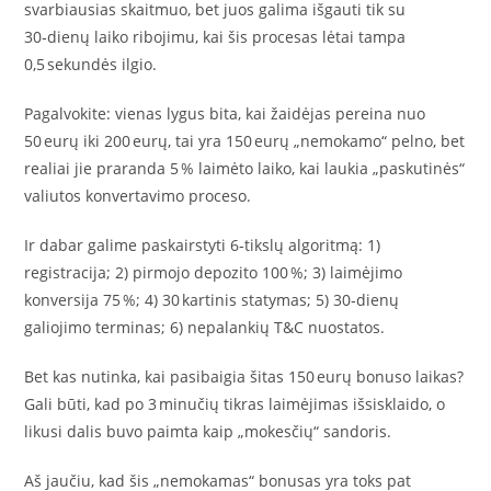
svarbiausias skaitmuo, bet juos galima išgauti tik su
30‑dienų laiko ribojimu, kai šis procesas lėtai tampa
0,5 sekundės ilgio.
Pagalvokite: vienas lygus bita, kai žaidėjas pereina nuo
50 eurų iki 200 eurų, tai yra 150 eurų „nemokamo“ pelno, bet
realiai jie praranda 5 % laimėto laiko, kai laukia „paskutinės“
valiutos konvertavimo proceso.
Ir dabar galime paskairstyti 6‑tikslų algoritmą: 1)
registracija; 2) pirmojo depozito 100 %; 3) laimėjimo
konversija 75 %; 4) 30 kartinis statymas; 5) 30‑dienų
galiojimo terminas; 6) nepalankių T&C nuostatos.
Bet kas nutinka, kai pasibaigia šitas 150 eurų bonuso laikas?
Gali būti, kad po 3 minučių tikras laimėjimas išsisklaido, o
likusi dalis buvo paimta kaip „mokesčių“ sandoris.
Aš jaučiu, kad šis „nemokamas“ bonusas yra toks pat