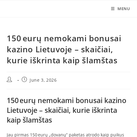
Skip
MENU
to
content
150 eurų nemokami bonusai
kazino Lietuvoje – skaičiai,
kurie iškrinta kaip šlamštas
Post
Post
June 3, 2026
author:
published:
150 eurų nemokami bonusai kazino
Lietuvoje – skaičiai, kurie iškrinta
kaip šlamštas
Jau pirmas 150 eurų „dovanų“ paketas atrodo kaip puikus