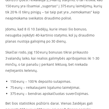
150 eurų yra išsamiai „sugertas“ į 375 eurų laimėjimų, kurių
tik 20 % iš tikrų pinigų – tai taip pat yra „nemokamas“ kaip
neapmokama sveikatos draudimo polisė.
Įdomu, kad 8 iš 10 žaidėjų, kurie imasi šio bonuso,
nesugeba įvykdyti 40‑kartinio statymo, kol jų draudimo
planas nustoja galiojimą po 30 dienų.
Skaičiai rodo, jog 150 eurų bonusas tikrai prikausto
3 valandų laiko, kai realios galimybės apribojamos iki 1‑30
minčių, o tai panašu į perkant lėktuvą, bet niekada
neįliejantis keleivių.
150 eurų – 100 % depozito sutapimas.
75 eurų – reikalaujami lojalumo laimėjimai.
375 eurų – bendras apskaičiuotas suverčiojimas.
Bet šios statistikos požiūris darai. Vienas žaidėjas gali