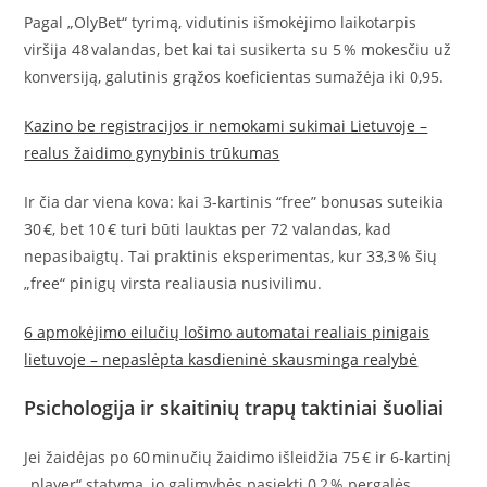
Pagal „OlyBet“ tyrimą, vidutinis išmokėjimo laikotarpis
viršija 48 valandas, bet kai tai susikerta su 5 % mokesčiu už
konversiją, galutinis grąžos koeficientas sumažėja iki 0,95.
Kazino be registracijos ir nemokami sukimai Lietuvoje –
realus žaidimo gynybinis trūkumas
Ir čia dar viena kova: kai 3‑kartinis “free” bonusas suteikia
30 €, bet 10 € turi būti lauktas per 72 valandas, kad
nepasibaigtų. Tai praktinis eksperimentas, kur 33,3 % šių
„free“ pinigų virsta realiausia nusivilimu.
6 apmokėjimo eilučių lošimo automatai realiais pinigais
lietuvoje – nepaslėpta kasdieninė skausminga realybė
Psichologija ir skaitinių trapų taktiniai šuoliai
Jei žaidėjas po 60 minučių žaidimo išleidžia 75 € ir 6‑kartinį
„player“ statymą, jo galimybės pasiekti 0,2 % pergalės