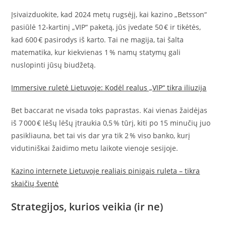
Įsivaizduokite, kad 2024 metų rugsėjį, kai kazino „Betsson“
pasiūlė 12‑kartinį „VIP“ paketą, jūs įvedate 50 € ir tikėtės,
kad 600 € pasirodys iš karto. Tai ne magija, tai šalta
matematika, kur kiekvienas 1 % namų statymų gali
nuslopinti jūsų biudžetą.
Immersive ruletė Lietuvoje: Kodėl realus „VIP“ tikra iliuzija
Bet baccarat ne visada toks paprastas. Kai vienas žaidėjas
iš 7 000 € lėšų lėšų įtraukia 0,5 % tūrį, kiti po 15 minučių juo
pasikliauna, bet tai vis dar yra tik 2 % viso banko, kurį
vidutiniškai žaidimo metu laikote vienoje sesijoje.
Kazino internete Lietuvoje realiais pinigais ruleta – tikra
skaičių šventė
Strategijos, kurios veikia (ir ne)